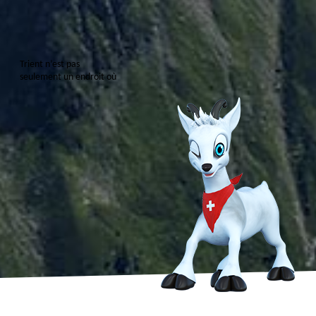
T
r
i
e
n
t
n
’
e
s
t
p
a
s
s
e
u
l
e
m
e
n
t
u
n
e
n
d
r
o
i
t
o
ù
l
’
o
n
h
a
b
i
t
e
m
a
i
s
u
n