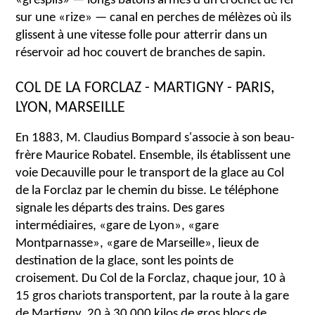
«grespils» — longs bâtons armés d'un crochet de fer
sur une «rize» — canal en perches de mélèzes où ils
glissent à une vitesse folle pour atterrir dans un
réservoir ad hoc couvert de branches de sapin.
COL DE LA FORCLAZ - MARTIGNY - PARIS,
LYON, MARSEILLE
En 1883, M. Claudius Bompard s'associe à son beau-
frère Maurice Robatel. Ensemble, ils établissent une
voie Decauville pour le transport de la glace au Col
de la Forclaz par le chemin du bisse. Le téléphone
signale les départs des trains. Des gares
intermédiaires, «gare de Lyon», «gare
Montparnasse», «gare de Marseille», lieux de
destination de la glace, sont les points de
croisement. Du Col de la Forclaz, chaque jour, 10 à
15 gros chariots transportent, par la route à la gare
de Martigny, 20 à 30 000 kilos de gros blocs de