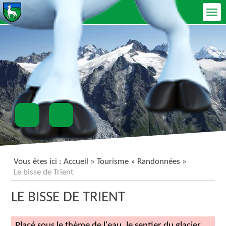
Ouvrir le menu
Vous êtes ici :
Accueil
» Tourisme »
Randonnées
»
Le bisse de Trient
LE BISSE DE TRIENT
Placé sous le thème de l'eau, le sentier du glacier