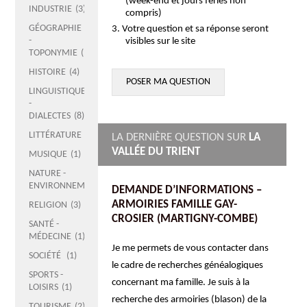
(week-end et jours fériés non
INDUSTRIE
3
compris)
GÉOGRAPHIE
Votre question et sa réponse seront
-
visibles sur le site
TOPONYMIE
14
HISTOIRE
4
POSER MA QUESTION
LINGUISTIQUE
-
DIALECTES
8
LITTÉRATURE
1
LA DERNIÈRE QUESTION SUR
LA
VALLÉE DU TRIENT
MUSIQUE
1
NATURE -
ENVIRONNEMENT
2
DEMANDE D’INFORMATIONS –
ARMOIRIES FAMILLE GAY-
RELIGION
3
CROSIER (MARTIGNY-COMBE)
SANTÉ -
MÉDECINE
1
Je me permets de vous contacter dans
SOCIÉTÉ
1
le cadre de recherches généalogiques
SPORTS -
concernant ma famille. Je suis à la
LOISIRS
1
recherche des armoiries (blason) de la
TOURISME
2