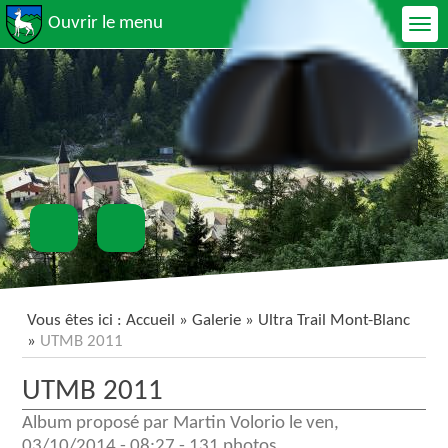
Ouvrir le menu
Vous êtes ici :
Accueil
»
Galerie
»
Ultra Trail Mont-Blanc
»
UTMB 2011
UTMB 2011
Album proposé par Martin Volorio le
ven,
03/10/2014 - 08:27
-
131 photos