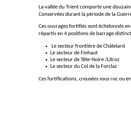
La vallée du Trient comporte une douzaine
Conservées durant la période de la Guerre
Ces ouvrages fortifiés sont échelonnés en 
répartis en 4 positions de barrage distinc
Le secteur frontière de Châtelard
Le secteur de Finhaut
Le secteur de Tête-Noire /Litroz
Le secteur du Col de la Forclaz
Ces fortifications, creusées sous roc ou 
toute incursion armée depuis la vallée de
vallée, sont réparties le long des princi
des canons antichars.
Un soin particulier a été accordé au camo
treillis peints et modelés en faux rocher.