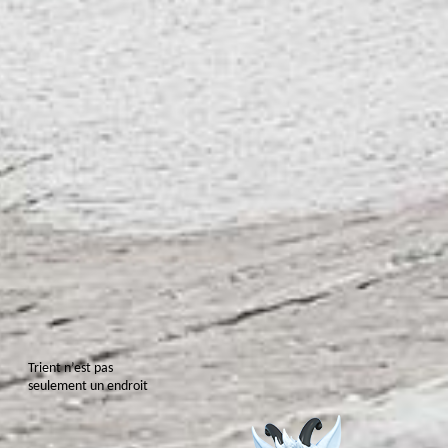
T
r
i
e
n
t
n
’
e
s
t
p
a
s
s
e
u
l
e
m
e
n
t
u
n
e
n
d
r
o
i
t
o
ù
l
’
o
n
h
a
b
i
t
e