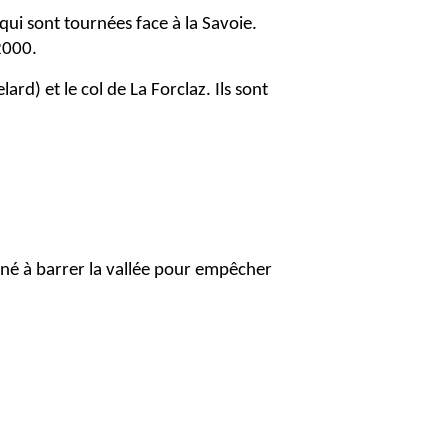
ui sont tournées face à la Savoie.
2000.
rd) et le col de La Forclaz. Ils sont
iné à barrer la vallée pour empêcher
pin. Les ouvrages, situés en fond de
ement comprenait des mitrailleuses et/ou
sage. La plupart sont dissimulés par des