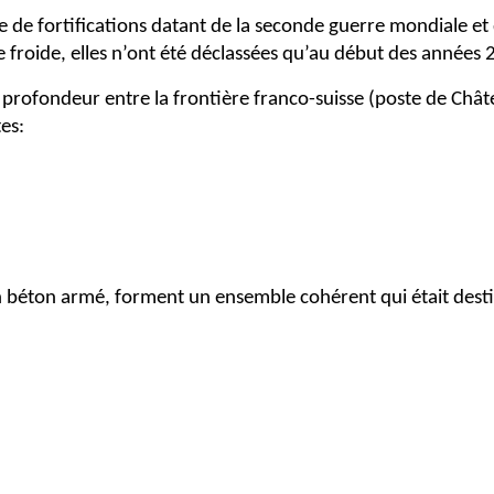
 de fortifications datant de la seconde guerre mondiale et q
 froide, elles n’ont été déclassées qu’au début des années 
profondeur entre la frontière franco-suisse (poste de Châtela
tes:
en béton armé, forment un ensemble cohérent qui était dest
 Chamonix en direction de Martigny et du cœur du Réduit al
pales voies de communications (routes et voie ferrée). L’arm
uflage extérieur pour mieux fondre les ouvrages dans le pay