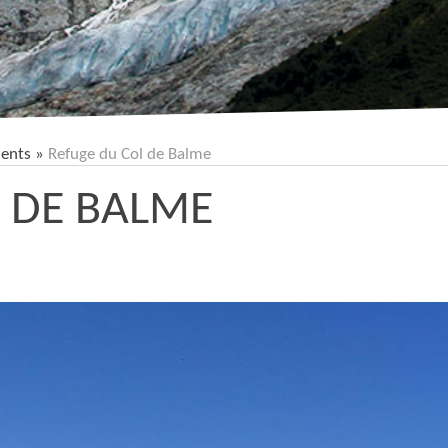
ents
»
Refuge du Col de Balme
 DE BALME