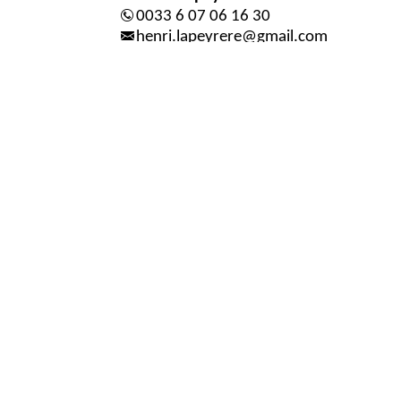
0033 6 07 06 16 30
henri.lapeyrere@gmail.com
https://www.refugeducoldebalme.co
ADRESSE
Commune de Trient
Gilliod 27
1929 Trient