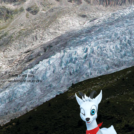
T
r
i
e
n
t
n
’
e
s
t
p
a
s
s
e
u
l
e
m
e
n
t
u
n
e
n
d
r
o
i
t
o
ù
l
’
o
n
h
a